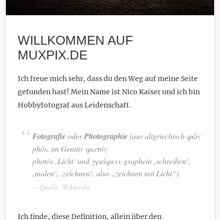
WILLKOMMEN AUF
MUXPIX.DE
Ich freue mich sehr, dass du den Weg auf meine Seite
gefunden hast! Mein Name ist Nico Kaiser und ich bin
Hobbyfotograf aus Leidenschaft.
Fotografie
oder
Photographie
(aus altgriechisch
φῶς
phōs
, im Genitiv
φωτός
photós
‚Licht‘ und
γράφειν
graphein
‚schreiben‘,
‚malen‘, ‚zeichnen‘, also „zeichnen mit Licht“)
Quelle: Wikipedia
Ich finde, diese Definition, allein über den