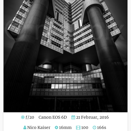
ƒ/20
Canon EOS 6D
21 Februar, 2016
Nico Kaiser
16mm
100
166s