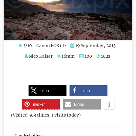
ƒ/10
Canon EOS 6D
19 September, 2015
Nico Kaiser
16mm
100
102s
teilen
teilen
merken
E-Mail
(Visited 503 times, 1 visits today)
Landschaften