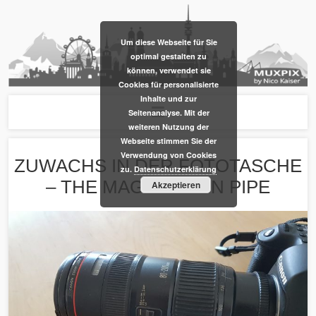
​Um diese Webseite für Sie
optimal gestalten zu
können, verwendet sie
Cookies für personalisierte
Inhalte und zur
Seitenanalyse. Mit der
weiteren Nutzung der
Webseite stimmen Sie der
Verwendung von Cookies
ZUWACHS IN DER FOTOTASCHE
zu.
Datenschutzerklärung
– THE MAGIC DRAIN PIPE
Akzeptieren