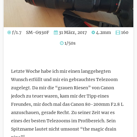
ƒ/1.7
SM-G930F
31 März, 2017
4.2mm
160
1/50s
Letzte Woche habe ich mir einen langgehegten
Wunsch erfüllt und mir ein gebrauchtes Telezoom
zugelegt. Da mir die “grauen Riesen” von Canon
jedoch zu teuer waren, kam mir der Tipp eines
Freundes, mir doch mal das Canon 80-200mm F2.8 L
anzuschauen, gerade Recht. Zu seiner Zeit war es
eines der besten Telezooms im Profibereich. Sein
Spitzname lautet nicht umsonst “the magic drain