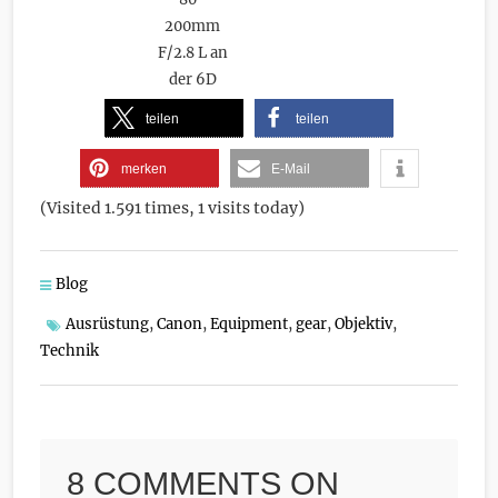
200mm
F/2.8 L an
der 6D
teilen
teilen
merken
E-Mail
(Visited 1.591 times, 1 visits today)
Blog
Ausrüstung
,
Canon
,
Equipment
,
gear
,
Objektiv
,
Technik
8 COMMENTS ON