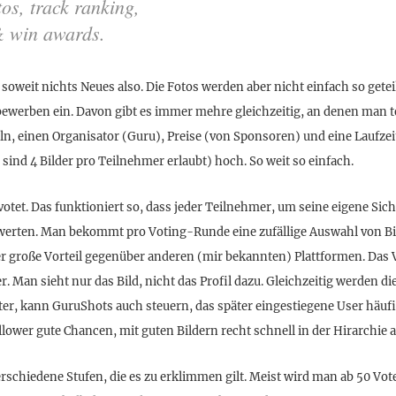
os, track ranking,
& win awards.
 soweit nichts Neues also. Die Fotos werden aber nicht einfach so getei
ewerben ein. Davon gibt es immer mehre gleichzeitig, an denen man t
n, einen Organisator (Guru), Preise (von Sponsoren) und eine Laufzeit
 sind 4 Bilder pro Teilnehmer erlaubt) hoch. So weit so einfach.
votet. Das funktioniert so, dass jeder Teilnehmer, um seine eigene Sic
ewerten. Man bekommt pro Voting-Runde eine zufällige Auswahl von Bil
der große Vorteil gegenüber anderen (mir bekannten) Plattformen. Das V
 Man sieht nur das Bild, nicht das Profil dazu. Gleichzeitig werden die
er, kann GuruShots auch steuern, das später eingestiegene User häuf
lower gute Chancen, mit guten Bildern recht schnell in der Hirarchie 
erschiedene Stufen, die es zu erklimmen gilt. Meist wird man ab 50 Vot