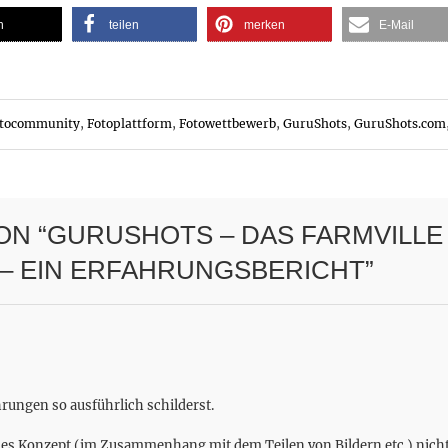
n
teilen
merken
E-Mail
tocommunity
,
Fotoplattform
,
Fotowettbewerb
,
GuruShots
,
GuruShots.com
ON “
GURUSHOTS – DAS FARMVILLE
– EIN ERFAHRUNGSBERICHT
”
hrungen so ausführlich schilderst.
hes Konzept (im Zusammenhang mit dem Teilen von Bildern etc.) nicht 