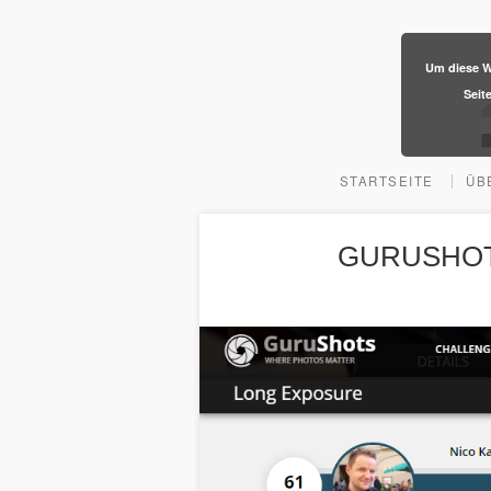
​Um diese W
Seit
STARTSEITE
ÜB
GURUSHOTS