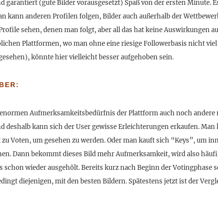
 garantiert (gute Bilder vorausgesetzt) Spaß von der ersten Minute. Es
 kann anderen Profilen folgen, Bilder auch außerhalb der Wettbewerbe
r Profile sehen, denen man folgt, aber all das hat keine Auswirkungen 
üblichen Plattformen, wo man ohne eine riesige Followerbasis nicht vi
gesehen), könnte hier vielleicht besser aufgehoben sein.
BER:
 enormen Aufmerksamkeitsbedürfnis der Plattform auch noch andere n
nd deshalb kann sich der User gewisse Erleichterungen erkaufen. Man k
ht zu Voten, um gesehen zu werden. Oder man kauft sich “Keys”, um inn
en. Dann bekommt dieses Bild mehr Aufmerksamkeit, wird also häufig
 schon wieder ausgehölt. Bereits kurz nach Beginn der Votingphase s
ingt diejenigen, mit den besten Bildern. Spätestens jetzt ist der Vergl