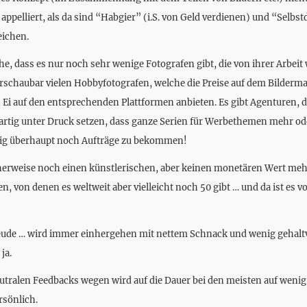
appelliert, als da sind “Habgier” (i.S. von Geld verdienen) und “Selb
eichen.
he, dass es nur noch sehr wenige Fotografen gibt, die von ihrer Arbeit
rschaubar vielen Hobbyfotografen, welche die Preise auf dem Bilderm
n Ei auf den entsprechenden Plattformen anbieten. Es gibt Agenturen, d
artig unter Druck setzen, dass ganze Serien für Werbethemen mehr od
tig überhaupt noch Aufträge zu bekommen!
cherweise noch einen künstlerischen, aber keinen monetären Wert mehr
n, von denen es weltweit aber vielleicht noch 50 gibt … und da ist es v
Freude … wird immer einhergehen mit nettem Schnack und wenig gehalt
ja.
eutralen Feedbacks wegen wird auf die Dauer bei den meisten auf wenig
rsönlich.