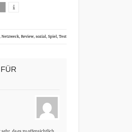
,
Netzwerk
,
Review
,
sozial
,
Spiel
,
Test
 FÜR
sehr, da es zu offensichtlich