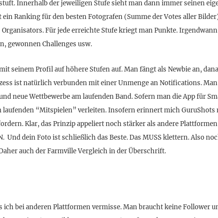
stuft. Innerhalb der jeweiligen Stufe sieht man dann immer seinen eigen
ein Ranking für den besten Fotografen (Summe der Votes aller Bilder)
s Organisators. Für jede erreichte Stufe kriegt man Punkte. Irgendwan
fen, gewonnen Challenges usw.
mit seinem Profil auf höhere Stufen auf. Man fängt als Newbie an, d
ozess ist natürlich verbunden mit einer Unmenge an Notifications. M
s und neue Wettbewerbe am laufenden Band. Sofern man die App für Sm
m laufenden “Mitspielen” verleiten. Insofern erinnert mich GuruShots m
rdern. Klar, das Prinzip appeliert noch stärker als andere Plattforme
d dein Foto ist schließlich das Beste. Das MUSS klettern. Also noc
aher auch der Farmville Vergleich in der Überschrift.
s ich bei anderen Plattformen vermisse. Man braucht keine Follower 