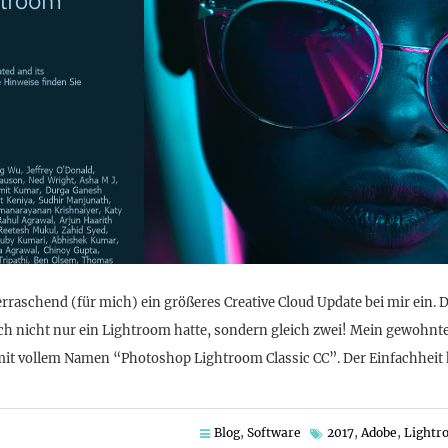
erraschend (für mich) ein größeres Creative Cloud Update bei mir ein.
tzlich nicht nur ein Lightroom hatte, sondern gleich zwei! Mein gewohn
mit vollem Namen “Photoshop Lightroom Classic CC”. Der Einfachheit 
Blog
,
Software
2017
,
Adobe
,
Lightr