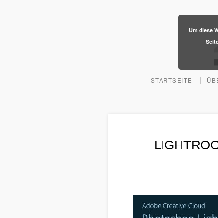
​Um diese W
Seit
STARTSEITE
ÜB
LIGHTROO