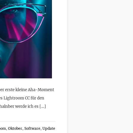
 Der erste kleine Aha-Moment
tes Lightroom CC für den
halnber werde ich es […]
oom
,
Oktober
,
Software
,
Update