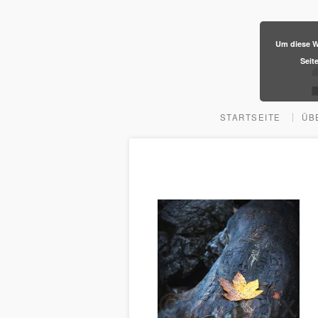
​Um diese W
Seit
STARTSEITE
ÜB