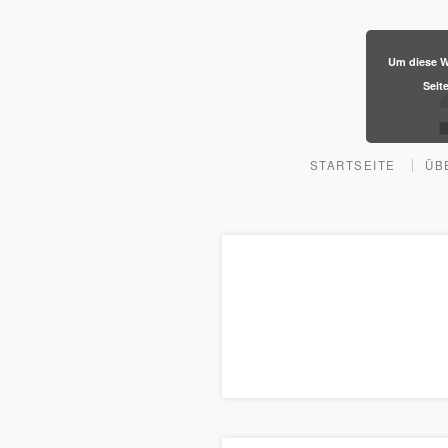
​Um diese W
Seit
STARTSEITE
ÜB