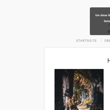
​Um diese W
Seit
STARTSEITE
ÜB