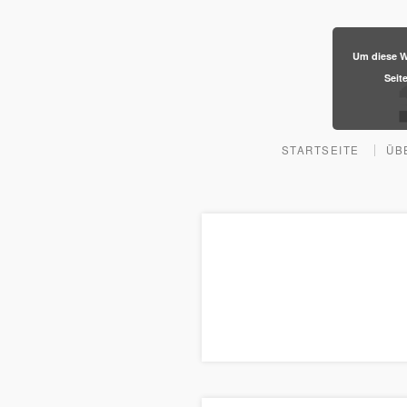
​Um diese W
Seit
STARTSEITE
ÜB