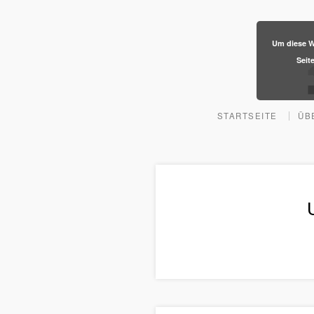
​Um diese W
Seit
STARTSEITE
ÜB