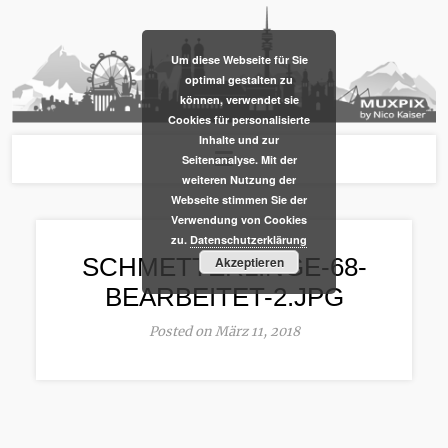
​Um diese Webseite für Sie
optimal gestalten zu
können, verwendet sie
Cookies für personalisierte
Inhalte und zur
Seitenanalyse. Mit der
weiteren Nutzung der
Webseite stimmen Sie der
Verwendung von Cookies
zu.
Datenschutzerklärung
SCHMETTERLINGE-68-
Akzeptieren
BEARBEITET-2.JPG
Posted on März 11, 2018