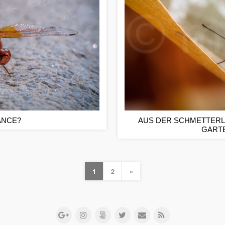
ANCE?
AUS DER SCHMETTERL
GART
1
2
»