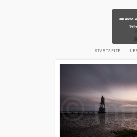
​Um diese W
Seit
STARTSEITE
ÜB